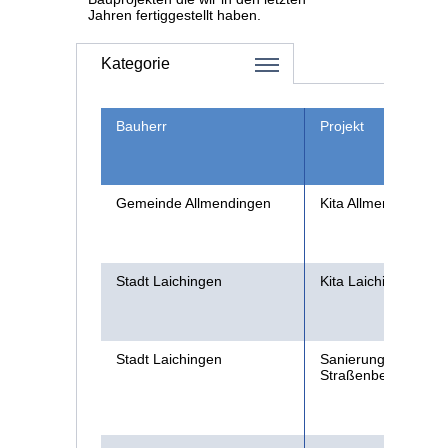
Jahren fertiggestellt haben.
Kategorie
Öffentliches
Bauherr
Projekt
Lebensmittelindustrie
Industrieanlagen
Gemeinde Allmendingen
Kita Allmendingen
Supermärkte
Wohnbau
Stadt Laichingen
Kita Laichingen
Stadt Laichingen
Sanierung
Straßenbeleuchtun