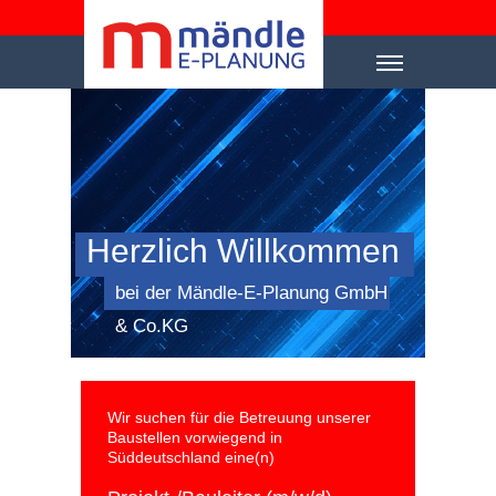
Über uns
Leistungen
Ausstattung
Herzlich Willkommen
Referenzen
bei der Mändle-E-Planung GmbH
Plotten & Scannen
& Co.KG
Kontakt
Impressum
Wir suchen für die Betreuung unserer
Baustellen vorwiegend in
Süddeutschland eine(n)