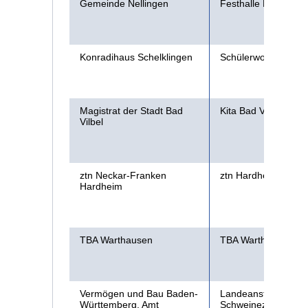
Gemeinde Nellingen
Festhalle Nellingen
Konradihaus Schelklingen
Schülerwohnheim E
Magistrat der Stadt Bad
Kita Bad Vibel
Vilbel
ztn Neckar-Franken
ztn Hardheim
Hardheim
TBA Warthausen
TBA Warthausen
Vermögen und Bau Baden-
Landeanstalt für
Württemberg, Amt
Schweinezucht LSZ